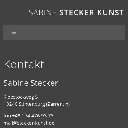
SABINE
STECKER
KUNST
Kontakt
Passagen
Sabine Stecker
Blickwinkel
Klopstockweg 5
19246 Stintenburg (Zarrentin)
Insel
fon +49 174 476 93 73
Momente
ed.tsnuk-rekcets@liam