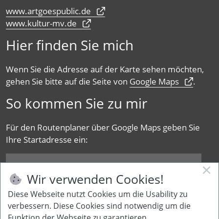
www.artgoespublic.de
Uferzonen
www.kultur-mv.de
Verflochten
Hier finden Sie mich
Verwandelt
Wenn Sie die Adresse auf der Karte sehen möchten,
gehen Sie bitte auf die Seite von
Google Maps
.
So kommen Sie zu mir
Für den Routenplaner über Google Maps geben Sie
TUHH 2019
Ihre Startadresse ein:
Kunst Offen 2018
Wir verwenden Cookies!
Kunst Offen 2017
Diese Webseite nutzt Cookies um die Usability zu
verbessern. Diese Cookies sind notwendig um die
Funktion der Webseite zu garantieren.