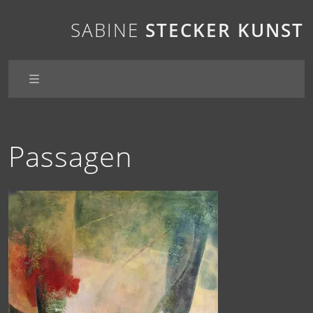
SABINE
STECKER
KUNST
Passagen
Passagen
Blickwinkel
Insel
Momente