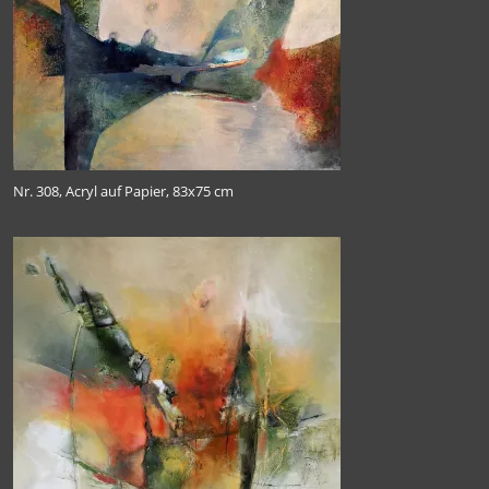
Uferzonen
Verflochten
Verwandelt
Nr. 308, Acryl auf Papier, 83x75 cm
TUHH 2019
Kunst Offen 2018
Kunst Offen 2017