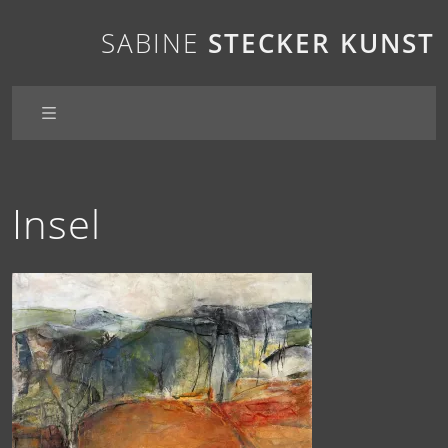
SABINE
STECKER
KUNST
Insel
Passagen
Blickwinkel
Insel
Momente