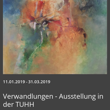
Uferzonen
Verflochten
Verwandelt
TUHH 2019
Kunst Offen 2018
11.01.2019 - 31.03.2019
Kunst Offen 2017
Verwandlungen - Ausstellung in
der TUHH